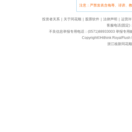
注意：严禁发表含侮辱、诽谤、
投资者关系
|
关于同花顺
|
股票软件
|
法律声明
|
运营许
客服电话(固定)：95
不良信息举报专用电话：(0571)88933003 举报专用邮箱
Copyright©Hithink RoyalFlush In
浙江核新同花顺