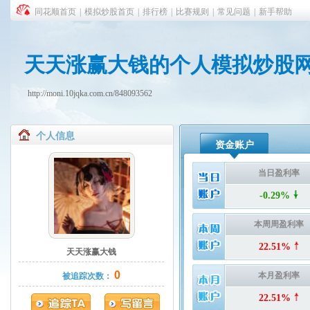
同花顺首页
|
模拟炒股首页
|
排行榜
|
比赛规则
|
常见问题
|
新手帮助
天天涨赢大钱的个人模拟炒股
http://moni.10jqka.com.cn/848093562
个人信息
资金账户
当日盈利率
-0.29%
本周周盈利率
22.51%
天天涨赢大钱
0
本月盈利率
被追踪次数：
22.51%