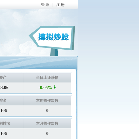
登 录
|
注 册
资产
当日上证涨幅
83.06
-0.05%
排名
本周操作次数
3106
0
利排名
本月操作次数
3106
0