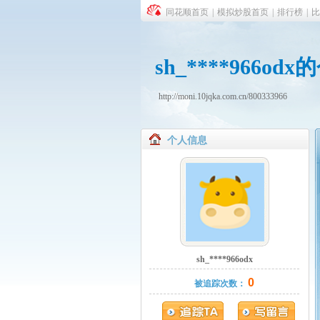
同花顺首页
|
模拟炒股首页
|
排行榜
|
比
sh_****966
http://moni.10jqka.com.cn/800333966
个人信息
sh_****966odx
0
被追踪次数：