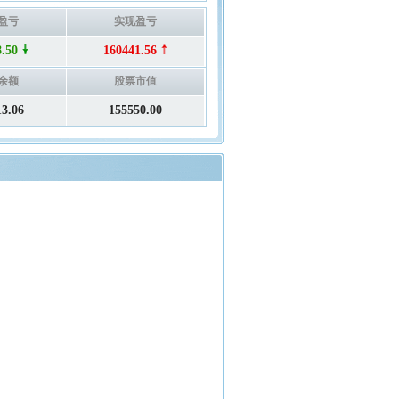
盈亏
实现盈亏
8.50
160441.56
余额
股票市值
13.06
155550.00