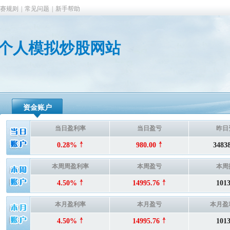
赛规则
|
常见问题
|
新手帮助
odx的个人模拟炒股网站
资金账户
当日盈利率
当日盈亏
昨日
0.28%
980.00
3483
本周周盈利率
本周盈亏
本周
4.50%
14995.76
101
本月盈利率
本月盈亏
本月盈
4.50%
14995.76
101