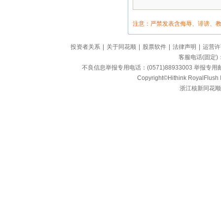
注意：严禁发表含侮辱、诽谤、
投资者关系
|
关于同花顺
|
股票软件
|
法律声明
|
运营许
客服电话(固定)：95
不良信息举报专用电话：(0571)88933003 举报专用邮箱
Copyright©Hithink RoyalFlush In
浙江核新同花顺