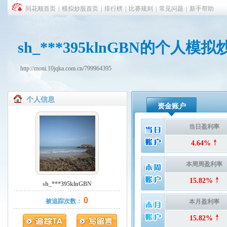
同花顺首页
|
模拟炒股首页
|
排行榜
|
比赛规则
|
常见问题
|
新手帮助
sh_***395klnGBN的个人模
http://moni.10jqka.com.cn/799964395
个人信息
资金账户
当日盈利率
4.64%
本周周盈利率
15.82%
sh_***395klnGBN
0
被追踪次数：
本月盈利率
15.82%