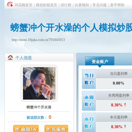
同花顺首页
|
模拟炒股首页
|
排行榜
|
比赛规则
|
常见问题
|
新手帮助
螃蟹冲个开水澡的个人模拟炒
http://moni.10jqka.com.cn/791845013
个人信息
资金账户
当日盈利率
0.00%
本周周盈利率
8.30%
螃蟹冲个开水澡
0
本月盈利率
被追踪次数：
8.30%