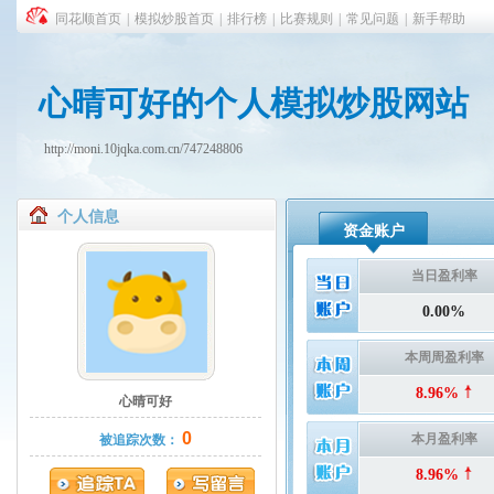
同花顺首页
|
模拟炒股首页
|
排行榜
|
比赛规则
|
常见问题
|
新手帮助
心晴可好的个人模拟炒股网站
http://moni.10jqka.com.cn/747248806
个人信息
资金账户
当日盈利率
0.00%
本周周盈利率
8.96%
心晴可好
0
本月盈利率
被追踪次数：
8.96%