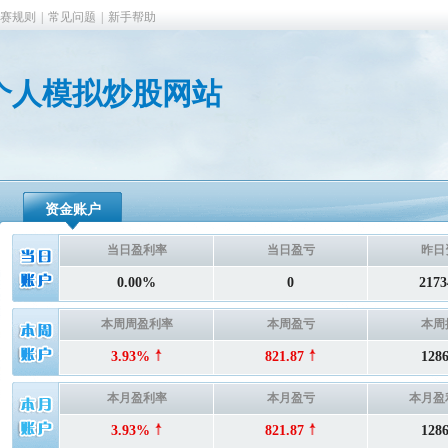
赛规则
|
常见问题
|
新手帮助
78的个人模拟炒股网站
资金账户
当日盈利率
当日盈亏
昨日
0.00%
0
2173
本周周盈利率
本周盈亏
本周
3.93%
821.87
128
本月盈利率
本月盈亏
本月盈
3.93%
821.87
128