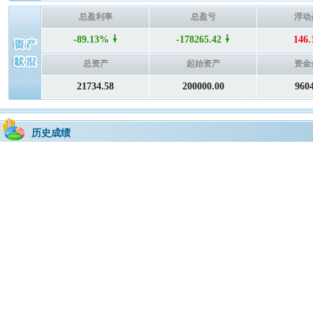
总盈利率
总盈亏
浮动
-89.13%
-178265.42
146.
总资产
起始资产
资金
21734.58
200000.00
960
历史成绩