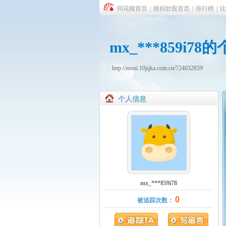
同花顺首页
|
模拟炒股首页
|
排行榜
|
比
mx_***859i
http://moni.10jqka.com.cn/724032859
个人信息
mx_***859i78
0
被追踪次数：