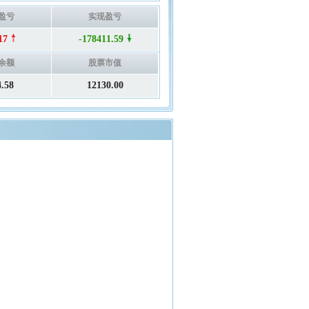
盈亏
实现盈亏
17
-178411.59
余额
股票市值
4.58
12130.00