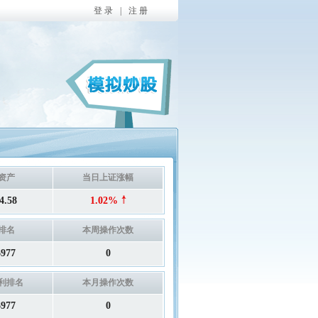
登 录
|
注 册
资产
当日上证涨幅
4.58
1.02%
排名
本周操作次数
6977
0
利排名
本月操作次数
6977
0