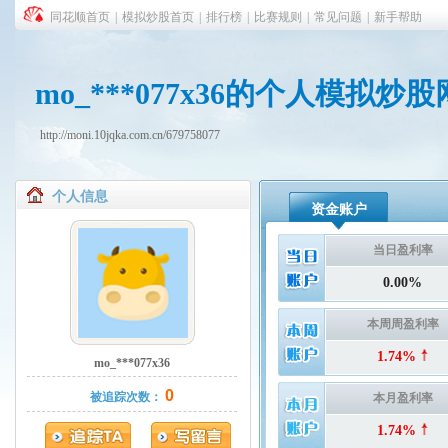
同花顺首页
|
模拟炒股首页
|
排行榜
|
比赛规则
|
常见问题
|
新手帮助
mo_***077x36的个人模拟炒
http://moni.10jqka.com.cn/679758077
个人信息
资金账户
当日盈利率
0.00%
本周周盈利率
1.74%
mo_***077x36
0
被追踪次数：
本月盈利率
1.74%