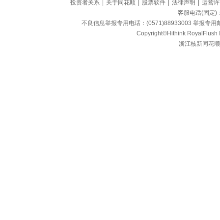
投资者关系
|
关于同花顺
|
股票软件
|
法律声明
|
运营许
客服电话(固定)：95
不良信息举报专用电话：(0571)88933003 举报专用邮箱
Copyright©Hithink RoyalFlush In
浙江核新同花顺