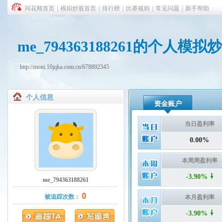
同花顺首页
|
模拟炒股首页
|
排行榜
|
比赛规则
|
常见问题
|
新手帮助
me_794363188261的个人模
http://moni.10jqka.com.cn/678892345
个人信息
资金账户
当日盈利率
0.00%
本周周盈利率
-3.90%
me_794363188261
0
被追踪次数：
本月盈利率
-3.90%