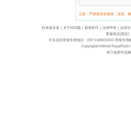
注意：严禁发表含侮辱、诽谤、
投资者关系
|
关于同花顺
|
股票软件
|
法律声明
|
运营许
客服电话(固定)：95
不良信息举报专用电话：(0571)88933003 举报专用邮箱
Copyright©Hithink RoyalFlush In
浙江核新同花顺