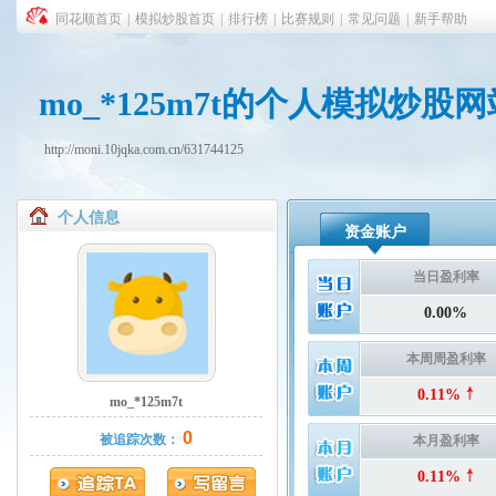
同花顺首页
|
模拟炒股首页
|
排行榜
|
比赛规则
|
常见问题
|
新手帮助
mo_*125m7t的个人模拟炒股网
http://moni.10jqka.com.cn/631744125
个人信息
资金账户
当日盈利率
0.00%
本周周盈利率
0.11%
mo_*125m7t
0
被追踪次数：
本月盈利率
0.11%