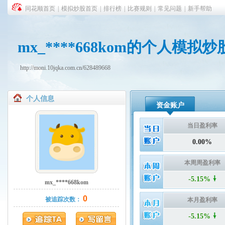
同花顺首页
|
模拟炒股首页
|
排行榜
|
比赛规则
|
常见问题
|
新手帮助
mx_****668kom的个人模拟
http://moni.10jqka.com.cn/628489668
个人信息
资金账户
当日盈利率
0.00%
本周周盈利率
-5.15%
mx_****668kom
0
被追踪次数：
本月盈利率
-5.15%