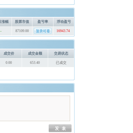
日涨幅
股票市值
盈亏率
浮动盈亏
-
87109.00
16943.74
成交价
成交金额
交易状态
0.00
653.40
已成交