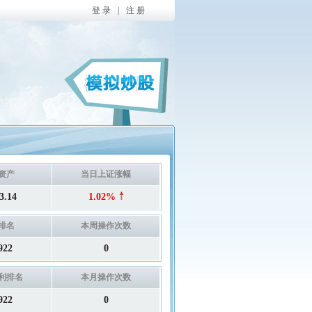
登 录
|
注 册
资产
当日上证涨幅
3.14
1.02%
排名
本周操作次数
922
0
利排名
本月操作次数
922
0