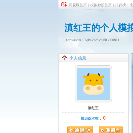
同花顺首页
|
模拟炒股首页
|
排行榜
|
比
滇红王的个人模
http://moni.10jqka.com.cn/603006811
个人信息
滇红王
0
被追踪次数：