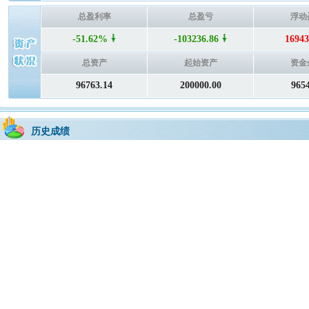
总盈利率
总盈亏
浮动
-51.62%
-103236.86
16943
总资产
起始资产
资金
96763.14
200000.00
965
历史成绩