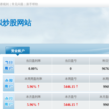
赛规则
|
常见问题
|
新手帮助
拟炒股网站
资金账户
当日盈利率
当日盈亏
昨日
0.00%
0
9676
本周周盈利率
本周盈亏
本周
5.96%
5446.15
996
本月盈利率
本月盈亏
本月盈
5.96%
5446.15
996