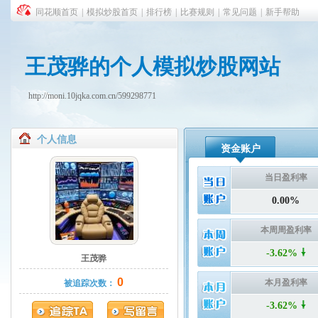
同花顺首页
|
模拟炒股首页
|
排行榜
|
比赛规则
|
常见问题
|
新手帮助
王茂骅的个人模拟炒股网站
http://moni.10jqka.com.cn/599298771
个人信息
资金账户
当日盈利率
0.00%
本周周盈利率
-3.62%
王茂骅
0
本月盈利率
被追踪次数：
-3.62%