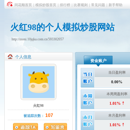
同花顺首页
|
模拟炒股首页
|
排行榜
|
比赛规则
|
常见问题
|
新手帮助
火红98的个人模拟炒股网站
http://moni.10jqka.com.cn/593302057
个人信息
资金账户
当日盈利率
0.00%
本周周盈利率
1.01%
火红98
107
本月盈利率
被追踪次数：
1.01%