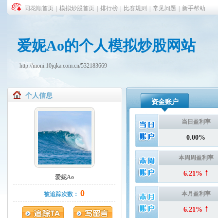
同花顺首页
|
模拟炒股首页
|
排行榜
|
比赛规则
|
常见问题
|
新手帮助
爱妮Ao的个人模拟炒股网站
http://moni.10jqka.com.cn/532183669
个人信息
资金账户
当日盈利率
0.00%
本周周盈利率
6.21%
爱妮Ao
0
本月盈利率
被追踪次数：
6.21%