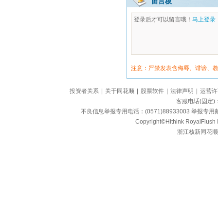
留言板
登录后才可以留言哦！
马上登录
注意：严禁发表含侮辱、诽谤、
投资者关系
|
关于同花顺
|
股票软件
|
法律声明
|
运营许
客服电话(固定)：95
不良信息举报专用电话：(0571)88933003 举报专用邮箱
Copyright©Hithink RoyalFlush In
浙江核新同花顺