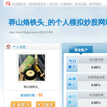
同花顺首页
|
模拟炒股首页
|
排行榜
|
比赛规则
|
常见问题
|
新手帮助
莽山烙铁头_的个人模拟炒股网
http://moni.10jqka.com.cn/262411484
个人信息
资金账户
当日盈利率
0.00%
本周周盈利率
0.00%
莽山烙铁头_
51
本月盈利率
被追踪次数：
0.00%