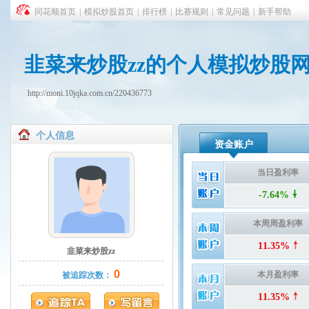
同花顺首页
|
模拟炒股首页
|
排行榜
|
比赛规则
|
常见问题
|
新手帮助
韭菜来炒股zz的个人模拟炒股
http://moni.10jqka.com.cn/220436773
个人信息
资金账户
当日盈利率
-7.64%
本周周盈利率
11.35%
韭菜来炒股zz
0
本月盈利率
被追踪次数：
11.35%