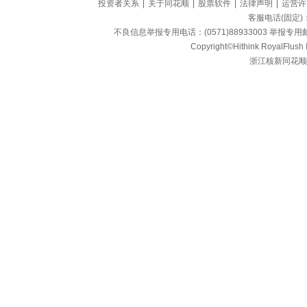
投资者关系
|
关于同花顺
|
股票软件
|
法律声明
|
运营许
客服电话(固定)：95
不良信息举报专用电话：(0571)88933003 举报专用邮箱
Copyright©Hithink RoyalFlush In
浙江核新同花顺